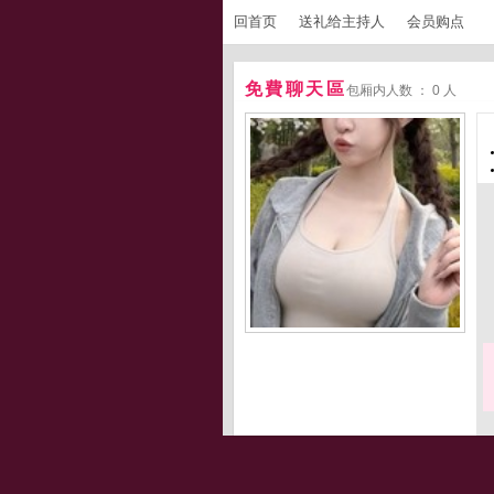
回首页
送礼给主持人
会员购点
免費聊天區
包厢内人数 ： 0 人