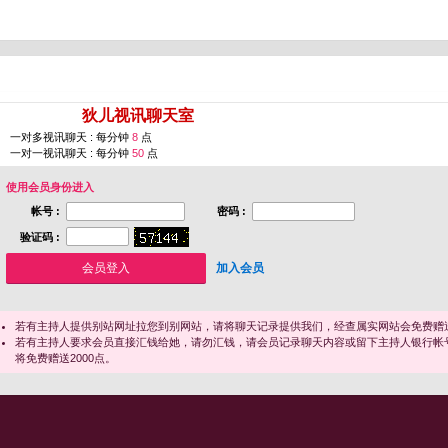
您即将进入 [
狄儿视讯聊天室
]
一对多视讯聊天 : 每分钟
8
点
一对一视讯聊天 : 每分钟
50
点
使用会员身份进入
帐号 :
密码 :
验证码 :
加入会员
若有主持人提供别站网址拉您到别网站，请将聊天记录提供我们，经查属实网站会免费赠送
若有主持人要求会员直接汇钱给她，请勿汇钱，请会员记录聊天内容或留下主持人银行帐
将免费赠送2000点。