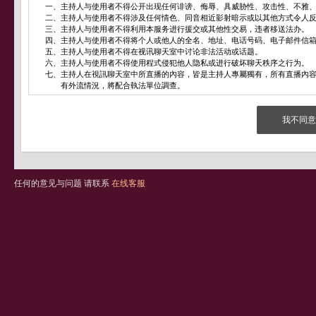
一、
主持人与使用者不得公开出现任何诽谤、侮辱、具威胁性、攻击性、不雅
二、
主持人与使用者不得涉及任何情色、同音相近影射暗示或以其他方式令人
三、
主持人与使用者不得利用本服务进行援交或其他性交易，违者移送法办。
四、
主持人与使用者不得将个人或他人的全名、地址、电话号码、电子邮件信
五、
主持人与使用者不得在视讯聊天室中讨论非法活动或话题。
六、
主持人与使用者不得使用程式侵犯他人隐私或进行破坏聊天秩序之行为。
七、
主持人在視訊聊天室中所直播的內容，皆是主持人專屬獨有，所有直播內容
有外流情況，將配合執法單位調查。
我不同意
任何的意见与问题 请联系
在线客服